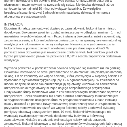
Element dekoracyjne nie powinny blokować palnika. Umieszczenie dekoracji w
płomieniach, może wpłynąć na tworzenie się sadzy. Nie dotykaj dekoracji, aż do
schłodzenia, co najmniej 30 minut od wyłączenia palnika. Ze względów
bezpieczeństwa nie używaj żadnych innych materiałów dekoracyjnych prócz
akcesoriów przystosowanych.
INSTALACJA
Biopojemnik należy zamontować dopiero po zainstalowaniu biokominka w miejscu
docelowym. Biokominek powinien zostać umieszczony w odległości minimum 1 m od
materiałów i wyrobów łatwopalnych. Przed instalacją biokominka, należy upewnić się,
że pomieszczenie, w którym będzie on umieszczony, ma sprawny system naturalnej
wentylacji, a kratki nawiewne nie są zaślepione. Niewskazane jest umieszczanie
biokominków w pomieszczeniach o kubaturze nie przekraczającej 40 m3. W
pomieszczeniu dozwolone jest równoczesne działanie wielu biokominków, jeżeli ich
łączna przepustowość paliwa nie przekracza 0,6 l/h i została zapewniona dodatkowa
wentylacja.
Wymiana powietrza w pomieszczeniu powinna odbywać się minimum raz na godzinę.
Biokominki instalowane na stałe, przeznaczone są do montażu na płaską lub narożną
ścianę, lub do zabudowy we wnęce ściennej, która jest wycięta w niepalnej ścianie lub
wykonana z płyt konstrukcyjnych (np. płyt G-K ognioochronnych). W zależności od
modelu na tylnej ściance biokominkaznajdują się otwory kluczowe do zawieszenia
urządzenia lub okrągłe otwory służące do jego bezpośredniego przykręcenia.
Dedykowane śruby montażowe wraz z kołkami rozporowymi dostarczane są wraz z
urządzeniem. Jeżeli biokominek nie został stabilnie zamontowany to konieczne jest
skorygowanie stopnia dokręcenia śrub. W przypadku biokominka Oscar, instalacji
należy dokonać za pomocą listwy montażowej dostarczonej wraz z urządzeniem. W
przypadku montowania urządzeń we wnęce ściennej należy zachować dylatację
pomiędzy obudową a urządzeniem (min. 10 mm). Biokominki wolnostojące nie
wymagają trwałego przymocowania do elementów budynku w którym są
zainstalowane. Niektóre urządzenia wolnostojące należy jednak uprzednio
zmontować. Biokominki stołowe to odmiana biokominków wolnostojących, które mogą