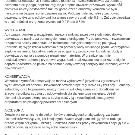
ruchome przesuwki: a) intensywność płomienia można kontrolować za pomocą
elementu sterującego, poprzez regulację stopnia otwarcia przesuwki. Wysokość
płomienia należy dostosować tak, by górna część obudowy kominka nie była
narażona na bezpośrednie działanie ognia. Podczas palenia, należy zachować
bezpieczny dystans od biokominka wynoszący przynajmniej 0,5 m. Zużycie biopaliwa
w zależności od urządzenia wynosi od 0,2 l/h do 0,6 l/h.
WYGASZANIE
Aby zgasić płomień w urządzeniu, należy zamknąć przesuwkę odcinając dopływ
powietrza do palnika za pomocą elementu sterującego. Przed ponownym rozpaleniem
urządzenia należy odczekać, aż biokominek osiągnie temperaturę pokojową.
Zabrania się wygaszania biokominka za pomocą wody lub innego płynu. W przypadku
zapłonu rozlanego biopaliwa, należy użyć gaśnicy proszkowej lub odciąć dopływ
powietrza do ognia za pomocą niepalnego materiału. W urządzeniach nie
posiadających ruchomej przesuwki wygaszanie realizowane jest poprzez odcięcie
dopływu powietrza do palnika za pomocą dedykowanej pokrywy dostarczonej wraz z
biokominkiem.
KONSERWACJA
Wszelkie czynności konserwujące można wykonywać jedynie na zgaszonym i
wystudzonym urządzeniu. Biokominek powinien być regularnie czyszczony. Elementy
zabudowy oraz biopojemnik, należy czyścić wilgotną szmatką z dodatkiem nie
żrących środków czystości, odpowiednich dla danego typu materiału. Jeżeli
biokominek wyposażony jest w szybę należy ją czyścićogólnie dostępnymi
preparatami do pielęgnacji powierzchni szklanych.
AKCESORIA
Drewienka ceramiczne do biokominków stanowią doskonałą ozdobę, zarówno
biokominków wiszących, jak i stojących. Swoim wyglądem imitują różne rodzaje
drzew, w tym przypadku brzozę. Ponieważ podczas pracy biokominka znajdują się w
pobliżu ognia są odporne na wysokie temperatury.