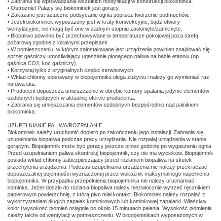
• Zabrania się wprowadzania wszelkich modyfikacji w konstrukcji biokominka.
• Ostrożnie! Palący się biokominek jest gorący.
• Zakazane jest sztuczne podsycanie ognia poprzez tworzenie podmuchów.
• Jeżeli biokominek wyposażony jest w kraty konwekcyjne, bądź otwory
wentylacyjne, nie mogą być one w żadnym stopniu zasłonięte/zamknięte.
• Biopaliwo powinno być przechowywane w temperaturze pokojowej poza strefą
pożarową zgodnie z lokalnymi przepisami.
• W pomieszczeniu, w którym zainstalowane jest urządzenie powinien znajdować się
sprzęt gaśniczy umożliwiający ugaszanie płonącego paliwa na bazie etanolu (np.
gaśnica CO2, koc gaśniczy).
• Korzystaj tylko z oryginalnych części serwisowych.
• Wkład chłonny stosowany w biopojemniku ulega zużyciu i należy go wymieniać raz
na dwa lata.
• Producent dopuszcza umieszczenie w obrębie komory spalania jedynie elementów
ozdobnych będących w aktualnej ofercie producenta.
• Zabrania się umieszczania elementów ozdobnych bezpośrednio nad palnikiem
biokominka.
UZUPEŁNIANIE PALIWA/ROZPALANIE
Biokominek należy uruchomić dopiero po zakończeniu jego instalacji. Zabrania się
uzupełniania biopaliwa podczas pracy urządzenia. Nie rozpalaj urządzenia w stanie
gorącym. Biopojemnik może być gorący jeszcze przez godzinę po wygaszeniu ognia.
Przed uzupełnianiem paliwa skontroluj biopojemnik, czy nie ma wycieków. Biopojemnik
posiada wkład chłonny zabezpieczający przed rozlaniem biopaliwa na skutek
przechylenia urządzenia. Podczas uzupełniania urządzenia nie należy przekraczać
dopuszczalnej pojemności wyznaczonej przez wskaźnik maksymalnego napełnienia
biopojemnika. W przypadku przepełnienia biopojemnika nie należy uruchamiać
kominka. Jeżeli doszło do rozlania biopaliwa należy niezwłocznie wytrzeć ręcznikiem
papierowym powierzchnię, z którą płyn miał kontakt. Biokominek należy rozpalać z
wykorzystaniem długich zapałek kominkowych lub kominkowej zapalarki. Właściwy
kolor i wysokość płomień osiągnie po około 15 minutach palenia. Wysokość płomienia
zależy także od wentylacji w pomieszczeniu. W biopojemnikach wyposażonych w