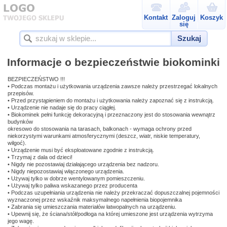
Kontakt
Zaloguj
Koszyk
się
Szukaj
Informacje o bezpieczeństwie biokominki
BEZPIECZEŃSTWO !!!
• Podczas montażu i użytkowania urządzenia zawsze należy przestrzegać lokalnych
przepisów.
• Przed przystąpieniem do montażu i użytkowania należy zapoznać się z instrukcją.
• Urządzenie nie nadaje się do pracy ciągłej.
• Biokominek pełni funkcję dekoracyjną i przeznaczony jest do stosowania wewnątrz
budynków
okresowo do stosowania na tarasach, balkonach - wymaga ochrony przed
niekorzystymi warunkami atmosferycznymi (deszcz, wiatr, niskie temperatury,
wilgoć).
• Urządzenie musi być eksploatowane zgodnie z instrukcją.
• Trzymaj z dala od dzieci!
• Nigdy nie pozostawiaj działającego urządzenia bez nadzoru.
• Nigdy niepozostawiaj włączonego urządzenia.
• Używaj tylko w dobrze wentylowanym pomieszczeniu.
• Używaj tylko paliwa wskazanego przez producenta
• Podczas uzupełniania urządzenia nie należy przekraczać dopuszczalnej pojemności
wyznaczonej przez wskaźnik maksymalnego napełnienia biopojemnika
• Zabrania się umieszczania materiałów łatwopalnych na urządzeniu.
• Upewnij się, że ściana/stół/podłoga na której umieszone jest urządzenia wytrzyma
jego wagę.