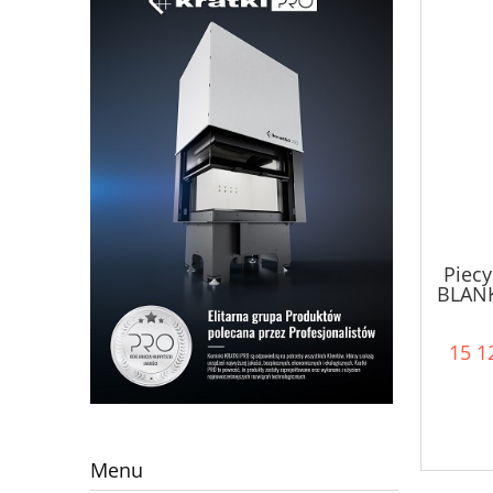
Piecy
BLANK
dolot
15 12
Menu