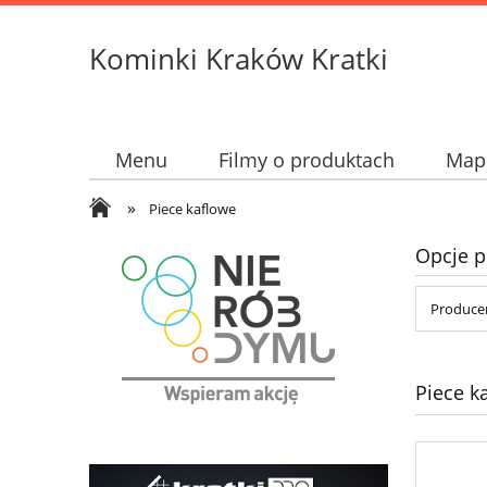
Kominki Kraków Kratki
Menu
Filmy o produktach
Mapk
»
Piece kaflowe
Opcje p
Produce
Piece k