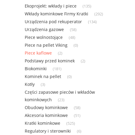
Ekoprojekt: wkłady i piece
(135)
Wkłady kominkowe Firmy Kratki
(292)
Urządzenia pod rekuperator
(134)
Urządzenia gazowe
(58)
Piece wolnostojące
(48)
Piece na pellet Viking
(0)
Piece kaflowe
(2)
Podstawy przed kominek
(2)
Biokominki
(181)
Kominek na pellet
(0)
Kotły
(3)
Części zapasowe pieców i wkładów
kominkowych
(23)
Obudowy kominkowe
(58)
Akcesoria kominkowe
(51)
Kratki kominkowe
(525)
Regulatory i sterowniki
(6)