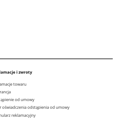
lamacje i zwroty
amacje towaru
rancja
tąpienie od umowy
 oświadczenia odstąpienia od umowy
ularz reklamacyjny