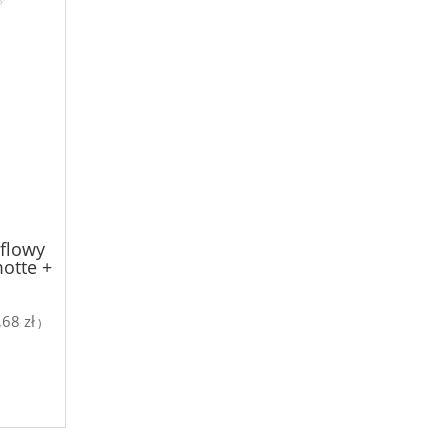
aflowy
otte +
k, moc
68 zł
)