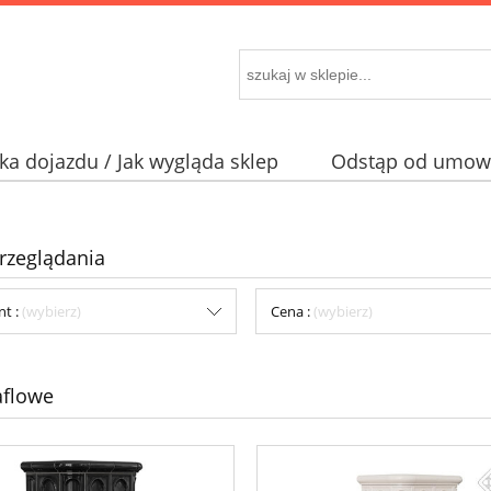
a dojazdu / Jak wygląda sklep
Odstąp od umowy
rzeglądania
nt :
(wybierz)
Cena :
(wybierz)
aflowe