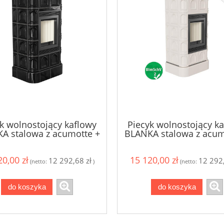
k wolnostojący kaflowy
Piecyk wolnostojący k
A stalowa z acumotte +
BLANKA stalowa z acum
, kafel czarny, moc 7,5-
dolot, kafel krem połys
11kw
7,5-11kw
0,00 zł
15 120,00 zł
12 292,68 zł
12 292,
(netto:
)
(netto:
do koszyka
do koszyka