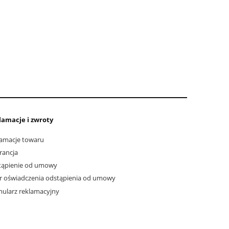
lamacje i zwroty
amacje towaru
rancja
tąpienie od umowy
 oświadczenia odstąpienia od umowy
ularz reklamacyjny