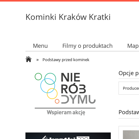
Kominki Kraków Kratki
Menu
Filmy o produktach
Mapk
»
Podstawy przed kominek
Opcje p
Produce
Podsta