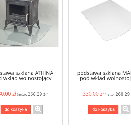
stawa szklana ATHINA
podstawa szklana MA
d wklad wolnostojący
pod wklad wolnostoj
0,00 zł
330,00 zł
268,29 zł
268,29 
(netto:
)
(netto:
do koszyka
do koszyka