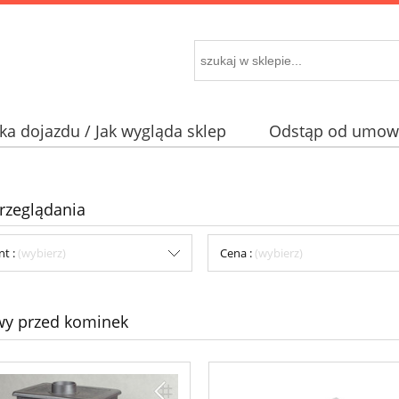
a dojazdu / Jak wygląda sklep
Odstąp od umowy
rzeglądania
nt :
(wybierz)
Cena :
(wybierz)
wy przed kominek