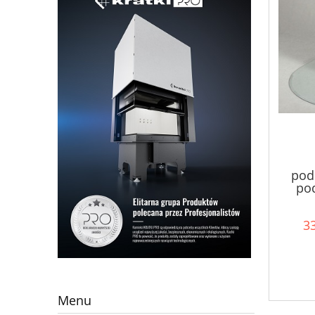
pod
po
33
Menu