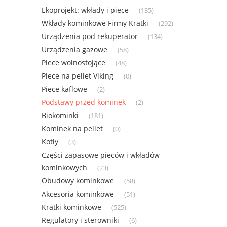
Ekoprojekt: wkłady i piece
(135)
Wkłady kominkowe Firmy Kratki
(292)
Urządzenia pod rekuperator
(134)
Urządzenia gazowe
(58)
Piece wolnostojące
(48)
Piece na pellet Viking
(0)
Piece kaflowe
(2)
Podstawy przed kominek
(2)
Biokominki
(181)
Kominek na pellet
(0)
Kotły
(3)
Części zapasowe pieców i wkładów
kominkowych
(23)
Obudowy kominkowe
(58)
Akcesoria kominkowe
(51)
Kratki kominkowe
(525)
Regulatory i sterowniki
(6)