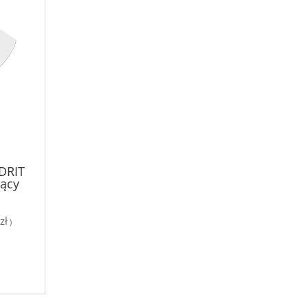
DRIT
ący
zł
)