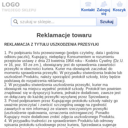
Kontakt
Zaloguj
Koszyk
się
Szukaj
Reklamacje towaru
REKLAMACJA Z TYTUŁU USZKODZENIA PRZESYŁKI
1. Po podpisaniu listu przewozowego (podpis czytelny, data i godzina
odbioru paczki), Kupujący, niebędący Konsumentem w rozumieniu
przepisów ustawy z dnia 23 kwietnia 1964 roku - Kodeks Cywilny (Dz.U.
nr 16, poz. 93 ze zm.), obowiązany jest do sprawdzenia zawartości
przesyłki w obecności kuriera. Kurier ma obowiązek zaczekać do
momentu sprawdzenia przesyłki. W przypadku stwierdzenia braków lub
uszkodzeń Produktu, należy sporządzić protokół szkody, który będzie
podstawą do rozpatrzenia reklamacji.
2. W przypadku stwierdzenia uszkodzenia przesyłki, kurier ma
obowiązek na miejscu wypełnić protokół szkody. Protokół ten powinien
znajdować się w dyspozycji kuriera, jednakże dodatkowo, zawsze jest
on dołączany do każdej przesyłki wysyłanej przez Sprzedawcę.
3. Przed podpisaniem przez Kupującego protokołu szkody należy go
uważnie przeczytać i zwrócić szczególną uwagę na zgodność
zawartych w nim informacji ze stanem rzeczywistym przesyłki
(uszkodzenie opakowania, oznaczenia ostrzegawcze). Ponadto
Kupujący może dodatkowo zrobić zdjęcia uszkodzonego Produktu.
4. W przypadku trudności ze sprawdzeniem Produktu lub odmowy
spisania protokołu szkodowego przez kuriera, Sprzedawca sugeruje