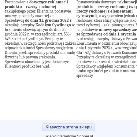
Postanowienia
dotyczące reklamacji
Postanowienia dotyczące
reklamacj
produktu – rzeczy ruchomej
–
produktu – rzeczy ruchomej (w 
zakupionego przez Klienta na podstawie
rzeczy ruchomej z elementami
umowy sprzedaży zawartej ze
cyfrowymi
), z wyłączeniem jednak 
Sprzedawcą
do dnia 31. grudnia 2022 r
.
ruchomej, która służy wyłącznie jako
określają przepisy
Kodeksu Cywilnego
w
treści cyfrowej – zakupionego przez 
brzmieniu obowiązującym do dnia 31.
na podstawie
umowy sprzedaży za
grudnia 2022 r., w szczególności art. 556-
ze Sprzedawcą od dnia 1. stycznia
576 Kodeksu Cywilnego. Przepisy te
r.
określają przepisy Ustawy o Prawa
określają w szczególności podstawę i zakres
Konsumenta w brzmieniu obowiązuj
odpowiedzialności Sprzedawcy względem
dnia 1. stycznia 2023 r., w szczególnoś
Klienta, jeżeli sprzedany produkt ma wadę
43a - 43g Ustawy o Prawach Konsume
fizyczną lub prawną (rękojmia).
Przepisy te określają w szczególności
Sprzedawca obowiązany jest dostarczyć
podstawę i zakres odpowiedzialności
Klientowi produkt bez wad.
Sprzedawcy względem konsumenta, 
braku zgodności produktu z umową
sprzedaży.
Klasyczna strona sklepu
Sklepy internetowe Shoper.pl