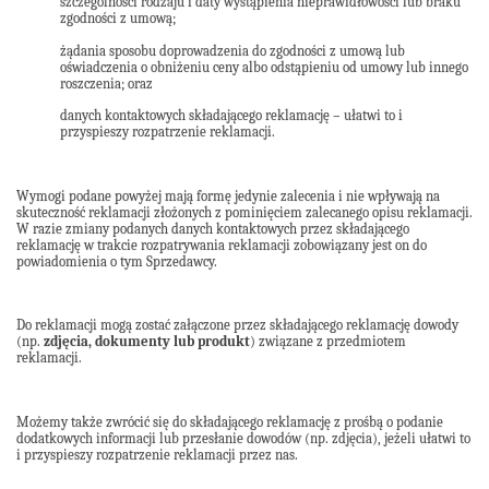
szczególności rodzaju i daty wystąpienia nieprawidłowości lub braku
zgodności z umową;
żądania sposobu doprowadzenia do zgodności z umową lub
oświadczenia o obniżeniu ceny albo odstąpieniu od umowy lub innego
roszczenia; oraz
danych kontaktowych składającego reklamację – ułatwi to i
przyspieszy rozpatrzenie reklamacji.
Wymogi podane powyżej mają formę jedynie zalecenia i nie wpływają na
skuteczność reklamacji złożonych z pominięciem zalecanego opisu reklamacji.
W razie zmiany podanych danych kontaktowych przez składającego
reklamację w trakcie rozpatrywania reklamacji zobowiązany jest on do
powiadomienia o tym Sprzedawcy.
Do reklamacji mogą zostać załączone przez składającego reklamację dowody
(np.
zdjęcia, dokumenty lub produkt
) związane z przedmiotem
reklamacji.
Możemy także zwrócić się do składającego reklamację z prośbą o podanie
dodatkowych informacji lub przesłanie dowodów (np. zdjęcia), jeżeli ułatwi to
i przyspieszy rozpatrzenie reklamacji przez nas.