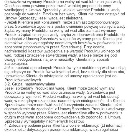
obowiązkowi wymiany Produktu na wolny od wad lub usunięcia wady.
Obniżona cena powinna pozostawać w takiej proporcji do ceny
wynikającej z Umowy Sprzedaży, w jakiej wartość Produktu z wadą
pozostaje do wartości Produktu bez wady. Klient nie może odstąpić od
Umowy Sprzedaży, jeżeli wada jest nieistotna.
- Jeżeli Klientem jest konsument, może zamiast zaproponowanego
przez Sprzedawcę zgodnie z postanowieniami powyżej usunięcia wady
żądać wymiany Produktu na wolny od wad albo zamiast wymiany
Produktu żądać usunięcia wady, chyba że doprowadzenie Produktu do
zgodności z Umową Sprzedaży w sposób wybrany przez Klienta jest
niemożliwe albo wymagałoby nadmiernych kosztów w porównaniu ze
sposobem proponowanym przez Sprzedawcę. Przy ocenie
nadmierności kosztów uwzględnia się wartość Produktu wolnego od
wad, rodzaj i znaczenie stwierdzonej wady, a także bierze się pod
uwagę niedogodności, na jakie narażałby Klienta inny sposób
zaspokojenia.
Jeżeli spośród sprzedanych Produktów tylko niektóre są wadliwe i dają
się odłączyć od Produktów wolnych od wad, bez szkody dla stron obu,
uprawnienie Klienta do odstąpienia od umowy ograniczone jest do
Produktów wadliwych.
3.2. Grupa: naprawa/wymiana
Jeżeli sprzedany Produkt ma wadę, Klient może żądać wymiany
Produktu na wolny od wad albo usunięcia wady. Sprzedawca jest
obowiązany wymienić Produkt wadliwy na wolny od wad lub usunąć
wadę w rozsądnym czasie bez nadmiernych niedogodności dla Klienta.
Sprzedawca może odmówić zadośćuczynienia żądaniu Klienta, jeżeli
doprowadzenie do zgodności z Umową Sprzedaży Produktu wadliwego
w sposób wybrany przez Klienta jest niemożliwe albo w porównaniu z
drugim możliwym sposobem doprowadzenia do zgodności z Umową
Sprzedaży wymagałoby nadmiernych kosztów.
4. Zaleca się podanie przez Klienta w opisie reklamacji: (1) informacji i
okoliczności dotyczących przedmiotu reklamacji, w szczególności