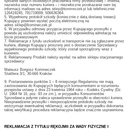
spisanie danych osobowych pracownika firmy przewozowej – imienia,
nazwiska oraz numeru kuriera – i niezwłoczne przekazanie nam tej
informacji mailowo na adres
lub telefonicznie:
sklep@komineczek.pl
126419245, 791719009, 506636364.
5. Wypełniony protokół szkody (koniecznie z datą dostawy towaru)
Kupujący powinien wysłać pocztą elektroniczną na
adres sklep@komineczek.pl
6. W przypadku odmowy przyjęcia przez Kupującego przesyłki z
powodu jej uszkodzenia należy umieścić odpowiednią adnotację na
liście przewozowym.
7. Reklamacje z tytułu uszkodzeń w transporcie nie są zgłaszane przez
kuriera, dlatego Kupujący proszony jest o dostarczenie Sprzedawcy
wypełnionego protokołu szkody, który został sporządzony wraz z
kurierem.
8. Reklamowany Produkt należy wysłać na adres sklepu stacjonarnego
sprzedawcy:
Mateusz Borgosz Komineczek
Stattlera 3/1,
30-666 Kraków
9. Postanowienia punktów 1 – 8 niniejszego Regulaminu nie mają
zastosowania do Kupujących będących konsumentami w rozumieniu
przepisów ustawy z dnia 23 kwietnia 1964 roku – Kodeks Cywilny (Dz.
U. 1964 Nr 16, poz. 93 ze zm.), w przypadku Konsumentów
Sprzedawca jedynie zaleca sprawdzenie przesyłki w obecności kuriera.
Niesprawdzenie przesyłki i niesporządzenie protokołu szkody nie
wstrzymuje ewentualnej reklamacji, aczkolwiek w przypadku dokonania
takiej weryfikacji procedura reklamacyjna będzie znacznie usprawniona.
REKLAMACJA Z TYTUŁU RĘKOJMII ZA WADY FIZYCZNE I