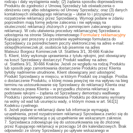
rodzaju i daty wystąpienia wady; (2) żądania sposobu doprowadzenia
Produktu do zgodności z Umową Sprzedaży lub oświadczenia o
obniżeniu ceny albo odstąpieniu od Umowy Sprzedaży; oraz (3) danych
kontaktowych składającego reklamację – ułatwi to i przyspieszy
rozpatrzenie reklamacji przez Sprzedawcę. Wymogi podane w zdaniu
poprzednim mają formę jedynie zalecenia i nie wpływają na
skuteczność reklamacji złożonych z pominięciem zalecanego opisu
reklamacji. W celu ułatwienia procedury reklamacyjnej Sprzedawca
udostępnia na stronie Sklepu internetowego
Formularz reklamacyjny
Kupujący jest proszony o przesłanie wypełnionego formularza do
Sprzedawcy za pośrednictwem poczty elektronicznej na adres e-mail:
sklep@komineczek.pl, osobiście lub pisemnie na adres
Mateusz Borgosz Komineczek Ul. Stattlera 3/1, 30-666 Kraków
5. Klient, który wykonuje uprawnienia z tytułu rękojmi, jest obowiązany
na koszt Sprzedawcy dostarczyć Produkt wadliwy na adres:
ul. Stattlera 3/1, 30-666 Kraków. Jeżeli ze względu na rodzaj Produktu
lub sposób jego zamontowania dostarczenie Produktu przez Klienta
byłoby nadmiernie utrudnione, Klient obowiązany jest udostępnić
Produkt Sprzedawcy w miejscu, w którym Produkt się znajduje. Prośba
o dostarczenie Produktu, o której mowa powyżej nie ma wpływu na bieg
terminu na ustosunkowanie się Sprzedawcy do reklamacji Klienta oraz
nie narusza prawa Klienta – w przypadku złożenia reklamacji na
podstawie rękojmi – żądania od Sprzedawcy demontażu wadliwego
Produktu i ponownego zamontowania Produktu po dokonaniu wymiany
na wolny od wad lub usunięciu wady, o którym mowa w art. 561[1]
Kodeksu cywilnego.
6. Jeżeli podane w reklamacji dane lub informacje wymagają
uzupełnienia, przed rozpatrzeniem reklamacji Sprzedawca zwróci się do
składającego reklamację o jej uzupełnienie we wskazanym zakresie.
7. Sprzedawca zobowiązuje się do ustosunkowania się do złożonej
przez Kupującego reklamacji w przeciągu 14 dni kalendarzowych. Brak
odpowiedzi ze strony Sprzedawcy po upływie wskazanego w