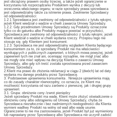
jest obciążony prawem osoby trzeciej, a także jeżeli ograniczenie w
korzystaniu lub rozporządzaniu Produktem wynika z decyzji lub
orzeczenia właściwego organu; w razie sprzedaży prawa sprzedawca
jest odpowiedzialny także za istnienie prawa. Zwolnienie Sprzedawcy
od odpowiedzialności:
1.2.1 Sprzedawca jest zwolniony od odpowiedzialności z tytułu rękojmi,
jeżeli Klient wiedział o wadzie w chwili zawarcia Umowy Sprzedaży.
1.2.2. Gdy przedmiotem Umowy Sprzedaży są Produkty oznaczone
tylko co do gatunku albo Produkty mające powstać w przyszłości,
Sprzedawca jest zwolniony od odpowiedzialności z tytułu rękojmi, jeżeli
Klient wiedział o wadzie w chwili wydania rzeczy. Przepisu tego nie
stosuje się, gdy Klientem jest konsument.
1.2.3. Sprzedawca nie jest odpowiedzialny względem Klienta będącego
konsumentem za to, że sprzedany Produkt nie ma właściwości
wynikających z publicznych zapewnień, o których mowa powyżej, jeżeli
zapewnień tych nie znał ani, oceniając rozsądnie, nie mógł znać albo
nie mogły one mieć wpływu na decyzję Klienta o zawarciu Umowy
Sprzedaży, albo gdy ich treść została sprostowana przed zawarciem
Umowy Sprzedaży.
2.Klient ma prawo do złożenia reklamacji w ciągu 2 (dwóch) lat od daty
wydania mu danego produktu przez Sprzedawcę.
3. Podstawowe uprawnienia konsumenta . Niniejsze uprawnienia mają
co do zasady charakter równorzędny, co oznacza, że Klient ma
możliwość korzystania od razu zarówno z pierwszej, jak i drugiej grupy
uprawnień:
3.1. Grupa: obniżenie ceny /zwrot pieniędzy
Jeżeli sprzedany Produkt ma wadę, Klient może złożyć oświadczenie o
obniżeniu ceny albo odstąpieniu od Umowy Sprzedaży, chyba że
Sprzedawca niezwłocznie i bez nadmiernych niedogodności dla Klienta
wymieni wadliwy Produkt na wolny od wad albo wadę usunie.
Ograniczenie to nie ma zastosowania, jeżeli Produkt był już wymieniony
lub naprawiany przez Sprzedawcę albo Sprzedawca nie uczynił zadość