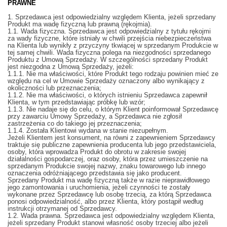
PRAWNE
1. Sprzedawca jest odpowiedzialny względem Klienta, jeżeli sprzedany
Produkt ma wadę fizyczną lub prawną (rękojmia).
1.1. Wada fizyczna. Sprzedawca jest odpowiedzialny z tytułu rękojmi
za wady fizyczne, które istniały w chwili przejścia niebezpieczeństwa
na Klienta lub wynikły z przyczyny tkwiącej w sprzedanym Produkcie w
tej samej chwili. Wada fizyczna polega na niezgodności sprzedanego
Produktu z Umową Sprzedaży. W szczególności sprzedany Produkt
jest niezgodna z Umową Sprzedaży, jeżeli:
1.1.1. Nie ma właściwości, które Produkt tego rodzaju powinien mieć ze
względu na cel w Umowie Sprzedaży oznaczony albo wynikający z
okoliczności lub przeznaczenia;
1.1.2. Nie ma właściwości, o których istnieniu Sprzedawca zapewnił
Klienta, w tym przedstawiając próbkę lub wzór;
1.1.3. Nie nadaje się do celu, o którym Klient poinformował Sprzedawcę
przy zawarciu Umowy Sprzedaży, a Sprzedawca nie zgłosił
zastrzeżenia co do takiego jej przeznaczenia;
1.1.4. Została Klientowi wydana w stanie niezupełnym.
Jeżeli Klientem jest konsument, na równi z zapewnieniem Sprzedawcy
traktuje się publiczne zapewnienia producenta lub jego przedstawiciela,
osoby, która wprowadza Produkt do obrotu w zakresie swojej
działalności gospodarczej, oraz osoby, która przez umieszczenie na
sprzedanym Produkcie swojej nazwy, znaku towarowego lub innego
oznaczenia odróżniającego przedstawia się jako producent.
Sprzedany Produkt ma wadę fizyczną także w razie nieprawidłowego
jego zamontowania i uruchomienia, jeżeli czynności te zostały
wykonane przez Sprzedawcę lub osobę trzecią, za którą Sprzedawca
ponosi odpowiedzialność, albo przez Klienta, który postąpił według
instrukcji otrzymanej od Sprzedawcy.
1.2. Wada prawna. Sprzedawca jest odpowiedzialny względem Klienta,
jeżeli sprzedany Produkt stanowi własność osoby trzeciej albo jeżeli