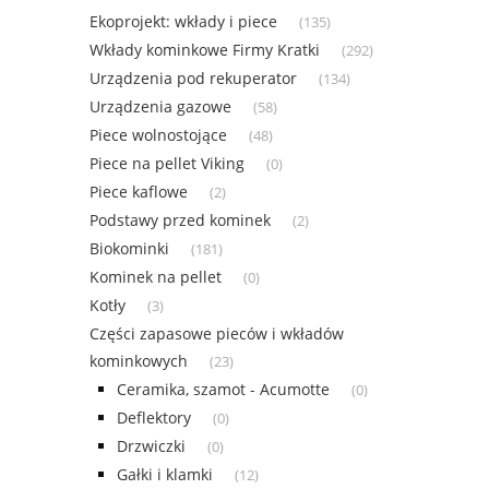
Ekoprojekt: wkłady i piece
(135)
Wkłady kominkowe Firmy Kratki
(292)
Urządzenia pod rekuperator
(134)
Urządzenia gazowe
(58)
Piece wolnostojące
(48)
Piece na pellet Viking
(0)
Piece kaflowe
(2)
Podstawy przed kominek
(2)
Biokominki
(181)
Kominek na pellet
(0)
Kotły
(3)
Części zapasowe pieców i wkładów
kominkowych
(23)
Ceramika, szamot - Acumotte
(0)
Deflektory
(0)
Drzwiczki
(0)
Gałki i klamki
(12)