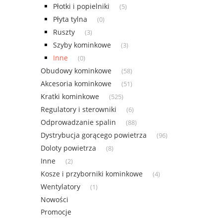
Płotki i popielniki
(5)
Płyta tylna
(0)
Ruszty
(3)
Szyby kominkowe
(3)
Inne
(0)
Obudowy kominkowe
(58)
Akcesoria kominkowe
(51)
Kratki kominkowe
(525)
Regulatory i sterowniki
(6)
Odprowadzanie spalin
(88)
Dystrybucja gorącego powietrza
(96)
Doloty powietrza
(8)
Inne
(2)
Kosze i przyborniki kominkowe
(4)
Wentylatory
(1)
Nowości
Promocje