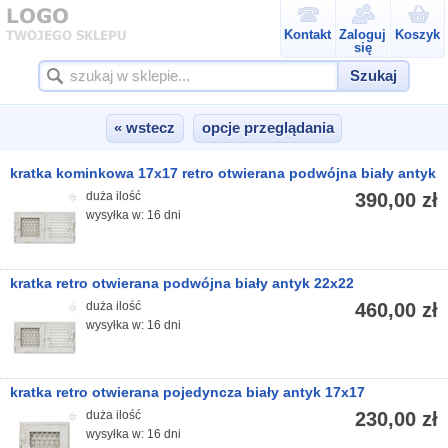
Kontakt
Zaloguj
Koszyk
się
Szukaj
« wstecz
opcje przeglądania
kratka kominkowa 17x17 retro otwierana podwójna biały antyk
duża ilość
390,00 zł
wysyłka w: 16 dni
kratka retro otwierana podwójna biały antyk 22x22
duża ilość
460,00 zł
wysyłka w: 16 dni
kratka retro otwierana pojedyncza biały antyk 17x17
duża ilość
230,00 zł
wysyłka w: 16 dni