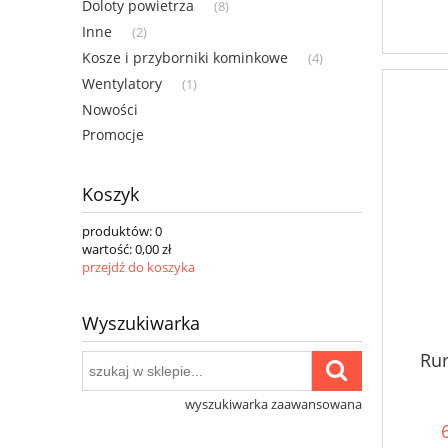
Doloty powietrza
(8)
Inne
(2)
Kosze i przyborniki kominkowe
(4)
Wentylatory
(1)
Nowości
Promocje
Koszyk
produktów:
0
wartość:
0,00 zł
przejdź do koszyka
Wyszukiwarka
Ru
wyszukiwarka zaawansowana