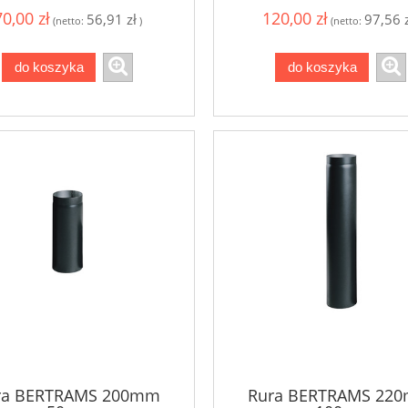
70,00 zł
120,00 zł
56,91 zł
97,56 z
(netto:
)
(netto:
do koszyka
do koszyka
ra BERTRAMS 200mm
Rura BERTRAMS 22