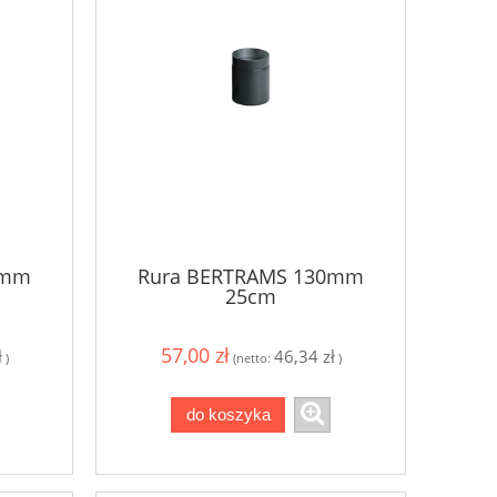
0mm
Rura BERTRAMS 130mm
25cm
57,00 zł
ł
46,34 zł
)
(netto:
)
do koszyka