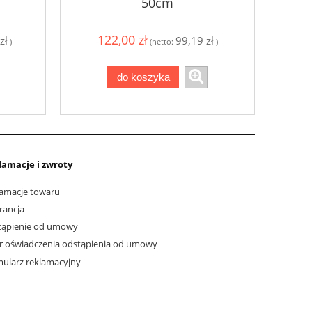
50cm
122,00 zł
zł
99,19 zł
)
(netto:
)
do koszyka
lamacje i zwroty
amacje towaru
rancja
tąpienie od umowy
 oświadczenia odstąpienia od umowy
ularz reklamacyjny