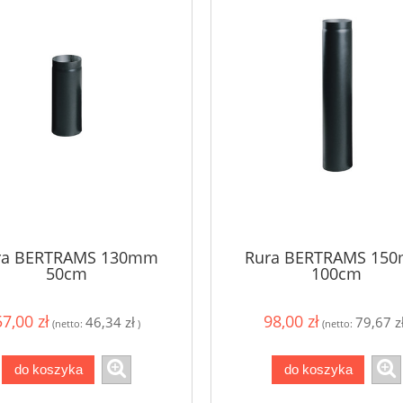
ra BERTRAMS 130mm
Rura BERTRAMS 15
50cm
100cm
57,00 zł
98,00 zł
46,34 zł
79,67 z
(netto:
)
(netto:
do koszyka
do koszyka