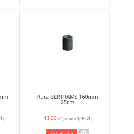
0mm
Rura BERTRAMS 160mm
25cm
43,00 zł
ł
34,96 zł
)
(netto:
)
do koszyka