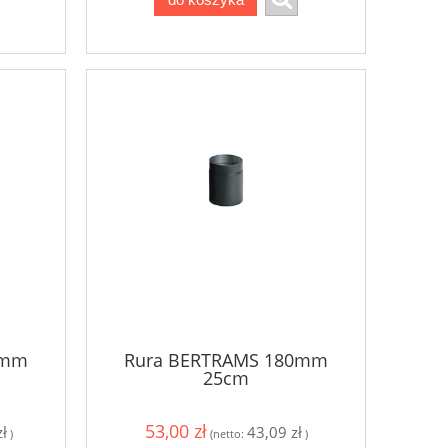
0mm
Rura BERTRAMS 180mm
25cm
53,00 zł
ł
43,09 zł
)
(netto:
)