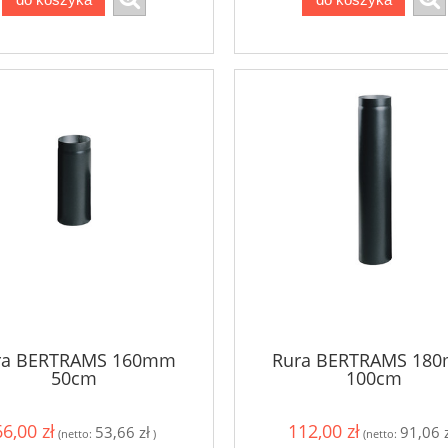
ra BERTRAMS 160mm
Rura BERTRAMS 18
50cm
100cm
66,00 zł
112,00 zł
53,66 zł
91,06 z
(netto:
)
(netto: