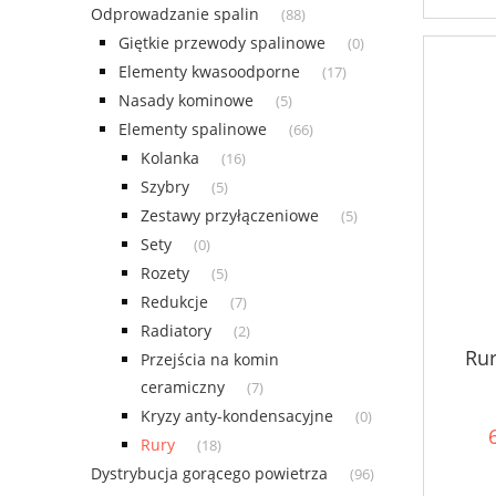
Odprowadzanie spalin
(88)
Giętkie przewody spalinowe
(0)
Elementy kwasoodporne
(17)
Nasady kominowe
(5)
Elementy spalinowe
(66)
Kolanka
(16)
Szybry
(5)
Zestawy przyłączeniowe
(5)
Sety
(0)
Rozety
(5)
Redukcje
(7)
Radiatory
(2)
Ru
Przejścia na komin
ceramiczny
(7)
Kryzy anty-kondensacyjne
(0)
Rury
(18)
Dystrybucja gorącego powietrza
(96)