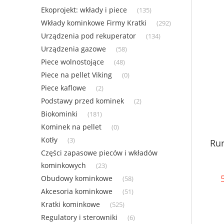
Ekoprojekt: wkłady i piece
(135)
Wkłady kominkowe Firmy Kratki
(292)
Urządzenia pod rekuperator
(134)
Urządzenia gazowe
(58)
Piece wolnostojące
(48)
Piece na pellet Viking
(0)
Piece kaflowe
(2)
Podstawy przed kominek
(2)
Biokominki
(181)
Kominek na pellet
(0)
Kotły
(3)
Ru
Części zapasowe pieców i wkładów
kominkowych
(23)
Obudowy kominkowe
(58)
Akcesoria kominkowe
(51)
Kratki kominkowe
(525)
Regulatory i sterowniki
(6)