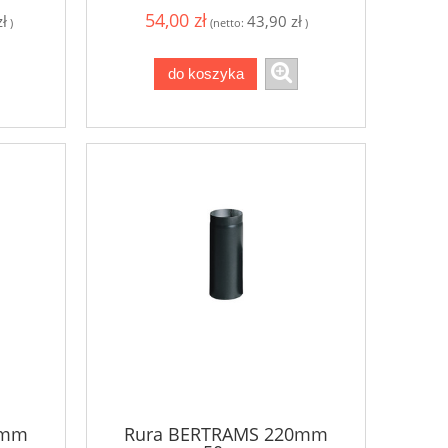
54,00 zł
ł
43,90 zł
)
(netto:
)
do koszyka
0mm
Rura BERTRAMS 220mm