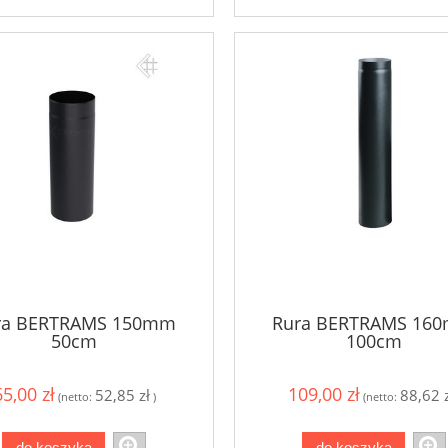
ra BERTRAMS 150mm
Rura BERTRAMS 16
50cm
100cm
65,00 zł
109,00 zł
52,85 zł
88,62 z
(netto:
)
(netto:
do koszyka
do koszyka