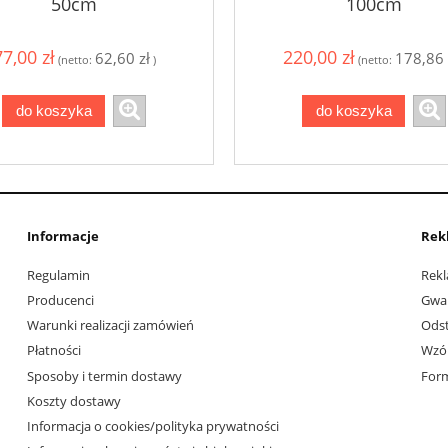
50cm
100cm
77,00 zł
220,00 zł
62,60 zł
178,86 
(netto:
)
(netto:
do koszyka
do koszyka
Informacje
Rek
Regulamin
Rekl
Producenci
Gwa
Warunki realizacji zamówień
Ods
Płatności
Wzór
Sposoby i termin dostawy
Form
Koszty dostawy
Informacja o cookies/polityka prywatności