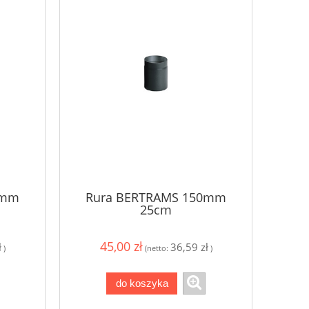
0mm
Rura BERTRAMS 150mm
25cm
45,00 zł
ł
36,59 zł
)
(netto:
)
do koszyka