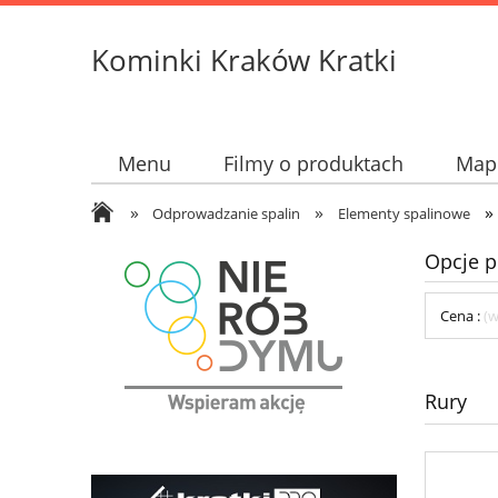
Kominki Kraków Kratki
Menu
Filmy o produktach
Mapk
»
»
»
Odprowadzanie spalin
Elementy spalinowe
Opcje p
Cena :
(w
Rury