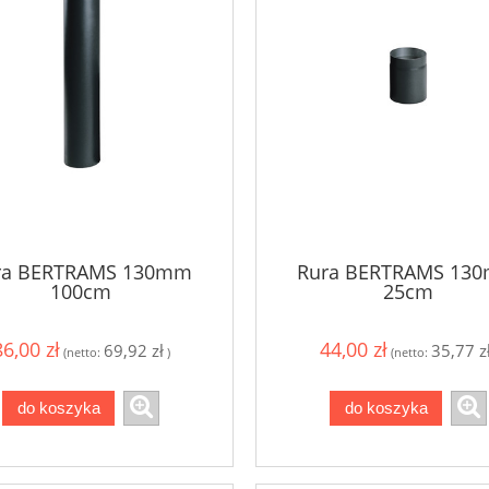
ra BERTRAMS 130mm
Rura BERTRAMS 13
100cm
25cm
86,00 zł
44,00 zł
69,92 zł
35,77 z
(netto:
)
(netto:
do koszyka
do koszyka