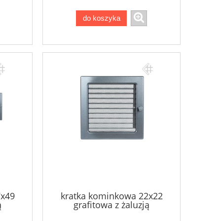
do koszyka
7x49
kratka kominkowa 22x22
ą
grafitowa z żaluzją