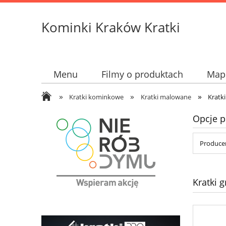
Kominki Kraków Kratki
Menu
Filmy o produktach
Mapk
»
»
»
Kratki kominkowe
Kratki malowane
Kratki
Opcje p
Produce
Kratki g