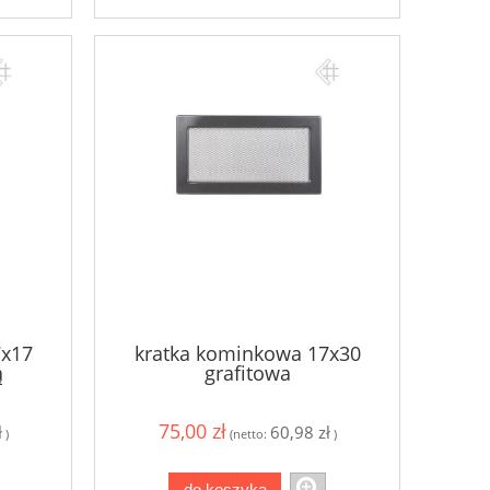
7x17
kratka kominkowa 17x30
ą
grafitowa
75,00 zł
ł
60,98 zł
)
(netto:
)
do koszyka