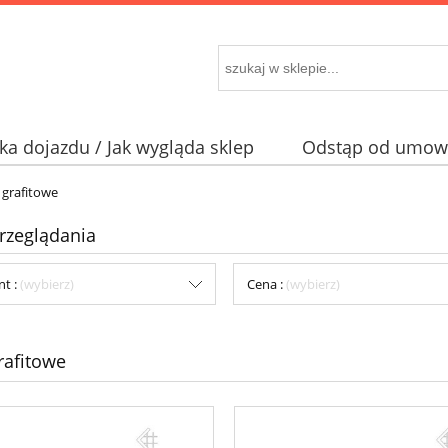
a dojazdu / Jak wygląda sklep
Odstąp od umowy
 grafitowe
rzeglądania
nt :
(wybierz)
Cena :
(wybierz)
rafitowe