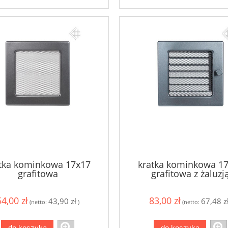
tka kominkowa 17x17
kratka kominkowa 1
grafitowa
grafitowa z żaluzj
54,00 zł
83,00 zł
43,90 zł
67,48 z
(netto:
)
(netto:
do koszyka
do koszyka