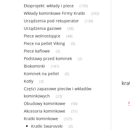
Ekoprojekt: wkłady i piece
(135)
Wkłady kominkowe Firmy Kratki
(292)
Urządzenia pod rekuperator
(134)
Urządzenia gazowe
(58)
Piece wolnostojące
(48)
Piece na pellet Viking
(0)
Piece kaflowe
(2)
Podstawy przed kominek
(2)
Biokominki
(181)
Kominek na pellet
(0)
Kotły
(3)
kra
Części zapasowe pieców i wkładów
kominkowych
(23)
Obudowy kominkowe
(58)
Akcesoria kominkowe
(51)
Kratki kominkowe
(525)
Kratki Swarovski
(0)