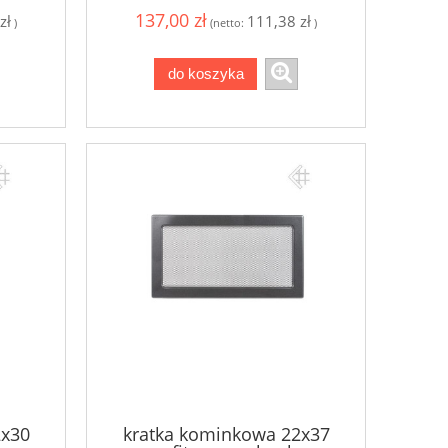
137,00 zł
zł
111,38 zł
)
(netto:
)
do koszyka
2x30
kratka kominkowa 22x37