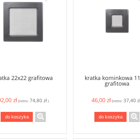
atka 22x22 grafitowa
kratka kominkowa 1
grafitowa
92,00 zł
46,00 zł
74,80 zł
37,40 z
(netto:
)
(netto:
do koszyka
do koszyka