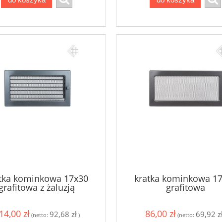
tka kominkowa 17x30
kratka kominkowa 1
grafitowa z żaluzją
grafitowa
14,00 zł
86,00 zł
92,68 zł
69,92 z
(netto:
)
(netto: