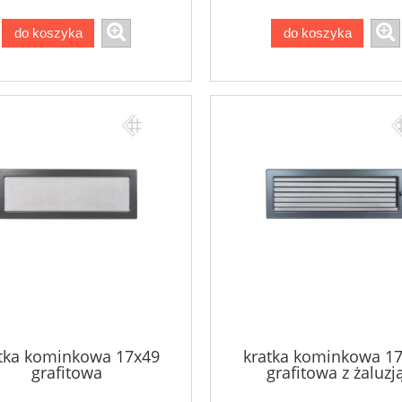
do koszyka
do koszyka
tka kominkowa 17x49
kratka kominkowa 1
grafitowa
grafitowa z żaluzj