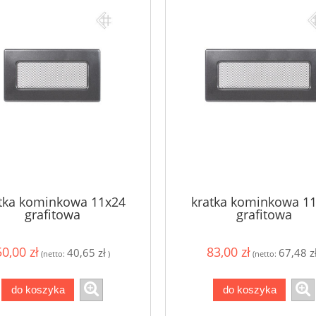
tka kominkowa 11x24
kratka kominkowa 1
grafitowa
grafitowa
50,00 zł
83,00 zł
40,65 zł
67,48 z
(netto:
)
(netto:
do koszyka
do koszyka