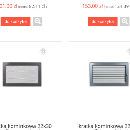
01,00 zł
153,00 zł
82,11 zł
124,39 
(netto:
)
(netto:
do koszyka
do koszyka
tka kominkowa 22x30
kratka kominkowa 2