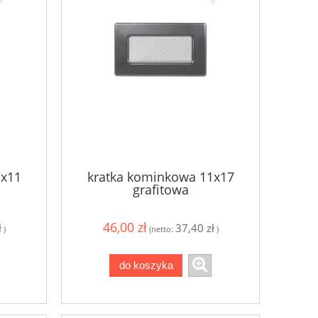
1x11
kratka kominkowa 11x17
grafitowa
46,00 zł
ł
37,40 zł
)
(netto:
)
do koszyka