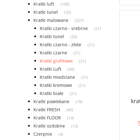
Kratki luft
(100)
Kratki tunel
(25)
Kratki malowane
(207)
Kratki czarno - srebrne
(21)
Kratki tunel
(20)
Kratki czarno - złote
(21)
Kratki czarne
(21)
Kratki grafitowe
(21)
Kratki Luft
(40)
Kratki miedziane
(21)
Kratki kremowe
(21)
Kratki białe
(21)
kra
Kratki powlekane
(78)
Kratki FRESH
(40)
Kratki FLOOR
(10)
Kratki ozdobne
(13)
Czerpnie
(4)