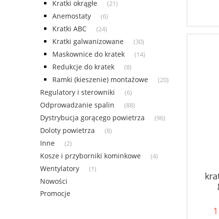
Kratki okrągłe
(21)
Anemostaty
(6)
Kratki ABC
(24)
Kratki galwanizowane
(30)
Maskownice do kratek
(14)
Redukcje do kratek
(8)
Ramki (kieszenie) montażowe
(20)
Regulatory i sterowniki
(6)
Odprowadzanie spalin
(88)
Dystrybucja gorącego powietrza
(96)
Doloty powietrza
(8)
Inne
(2)
Kosze i przyborniki kominkowe
(4)
Wentylatory
(1)
kra
Nowości
Promocje
1