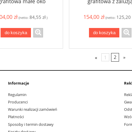
grafitowa małe oko
grafitowa z żaluzj
04,00 zł
154,00 zł
84,55 zł
125,20 
(netto:
)
(netto:
do koszyka
do koszyka
«
1
2
»
Informacje
Rek
Regulamin
Rekl
Producenci
Gwa
Warunki realizacji zamówień
Ods
Płatności
Wzór
Sposoby i termin dostawy
Form
Koszty dostawy