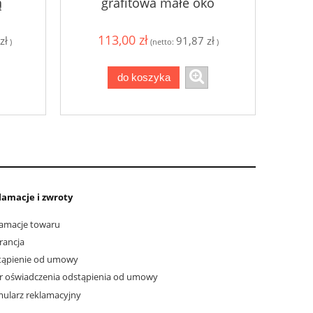
ą
grafitowa małe oko
113,00 zł
zł
91,87 zł
)
(netto:
)
do koszyka
lamacje i zwroty
amacje towaru
rancja
tąpienie od umowy
 oświadczenia odstąpienia od umowy
ularz reklamacyjny