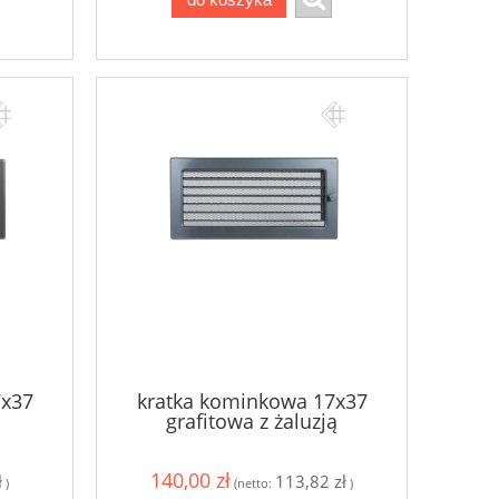
7x37
kratka kominkowa 17x37
grafitowa z żaluzją
140,00 zł
ł
113,82 zł
)
(netto:
)