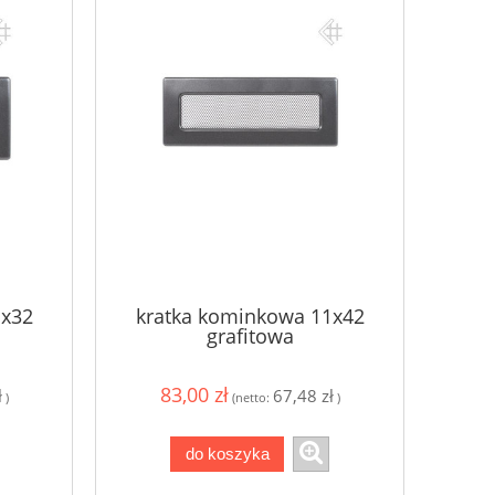
1x32
kratka kominkowa 11x42
grafitowa
83,00 zł
ł
67,48 zł
)
(netto:
)
do koszyka