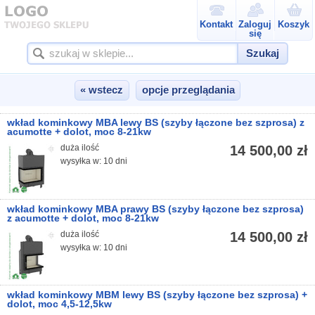
Kontakt
Zaloguj
Koszyk
się
Szukaj
« wstecz
opcje przeglądania
wkład kominkowy MBA lewy BS (szyby łączone bez szprosa) z
acumotte + dolot, moc 8-21kw
duża ilość
14 500,00 zł
wysyłka w: 10 dni
wkład kominkowy MBA prawy BS (szyby łączone bez szprosa)
z acumotte + dolot, moc 8-21kw
duża ilość
14 500,00 zł
wysyłka w: 10 dni
wkład kominkowy MBM lewy BS (szyby łączone bez szprosa) +
dolot, moc 4,5-12,5kw