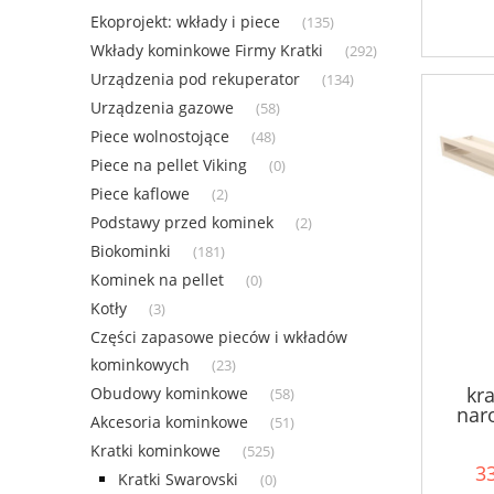
Ekoprojekt: wkłady i piece
(135)
Wkłady kominkowe Firmy Kratki
(292)
Urządzenia pod rekuperator
(134)
Urządzenia gazowe
(58)
Piece wolnostojące
(48)
Piece na pellet Viking
(0)
Piece kaflowe
(2)
Podstawy przed kominek
(2)
Biokominki
(181)
Kominek na pellet
(0)
Kotły
(3)
Części zapasowe pieców i wkładów
kominkowych
(23)
kra
Obudowy kominkowe
(58)
nar
Akcesoria kominkowe
(51)
Kratki kominkowe
(525)
33
Kratki Swarovski
(0)