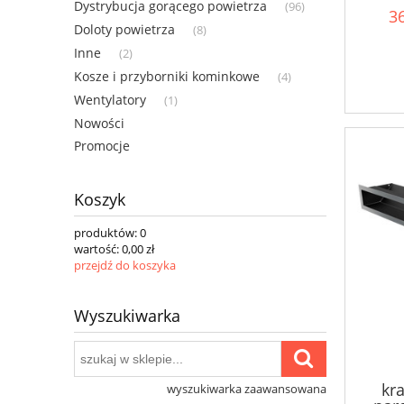
Dystrybucja gorącego powietrza
(96)
36
Doloty powietrza
(8)
Inne
(2)
Kosze i przyborniki kominkowe
(4)
Wentylatory
(1)
Nowości
Promocje
Koszyk
produktów:
0
wartość:
0,00 zł
przejdź do koszyka
Wyszukiwarka
kra
wyszukiwarka zaawansowana