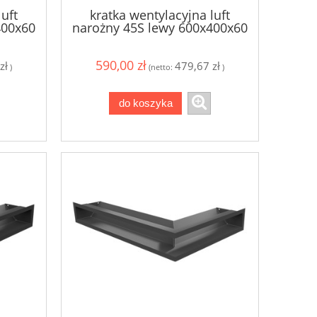
luft
kratka wentylacyjna luft
400x60
narożny 45S lewy 600x400x60
- szlifowany
590,00 zł
zł
479,67 zł
)
(netto:
)
do koszyka