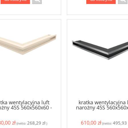
tka wentylacyjna luft
kratka wentylacyjna 
ożny 45S 560x560x60 -
narożny 45S 560x560x
kolor kremowy
szlifowany
0,00 zł
610,00 zł
268,29 zł
495,93 
(netto:
)
(netto: