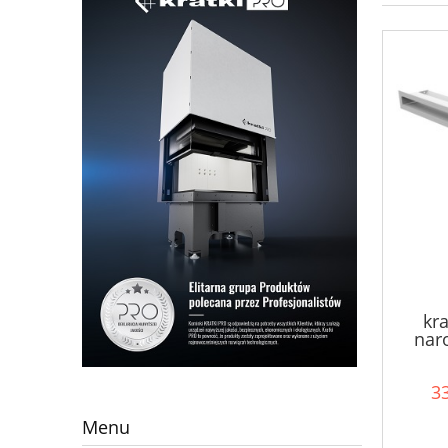
kra
nar
33
Menu