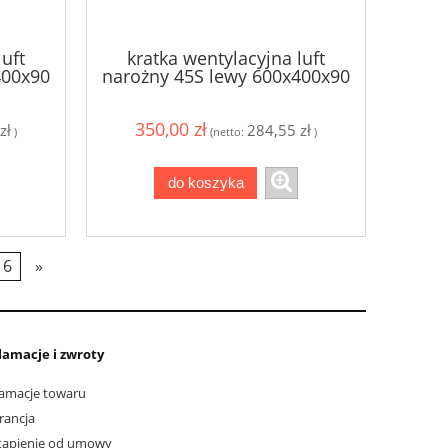
luft
kratka wentylacyjna luft
400x90
narożny 45S lewy 600x400x90
- kolor grafitowy
350,00 zł
zł
284,55 zł
)
(netto:
)
do koszyka
6
»
lamacje i zwroty
amacje towaru
rancja
tąpienie od umowy