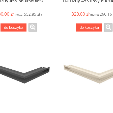
ożny 45S 560x560x90 -
narożny 45S lewy 600x
szlifowany
- kolor biały
0,00 zł
320,00 zł
552,85 zł
260,16 
(netto:
)
(netto:
do koszyka
do koszyka