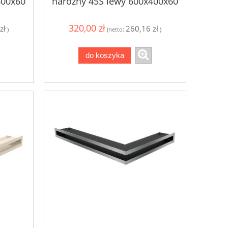
400x60
narożny 45S lewy 600x400x60
- kolor czarny
320,00 zł
zł
260,16 zł
)
(netto:
)
do koszyka