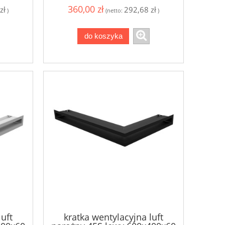
360,00 zł
zł
292,68 zł
)
(netto:
)
do koszyka
luft
kratka wentylacyjna luft