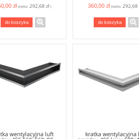
0,00 zł
360,00 zł
292,68 zł
292,68 
(netto:
)
(netto:
do koszyka
do koszyka
tka wentylacyjna luft
kratka wentylacyjna 