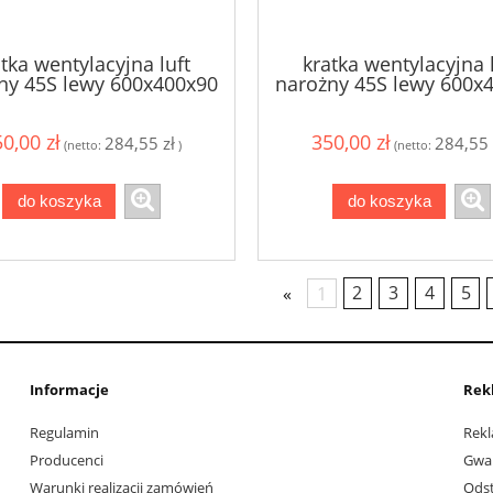
tka wentylacyjna luft
kratka wentylacyjna 
ny 45S lewy 600x400x90
narożny 45S lewy 600x
- kolor biały
- kolor czarny
0,00 zł
350,00 zł
284,55 zł
284,55 
(netto:
)
(netto:
do koszyka
do koszyka
«
1
2
3
4
5
Informacje
Rek
Regulamin
Rekl
Producenci
Gwa
Warunki realizacji zamówień
Ods