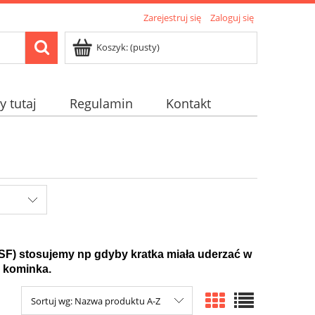
Zarejestruj się
Zaloguj się
Koszyk:
(pusty)
 tutaj
Regulamin
Kontakt
ą (SF) stosujemy np gdyby kratka miała uderzać w
e kominka.
Sortuj wg:
Nazwa produktu A-Z