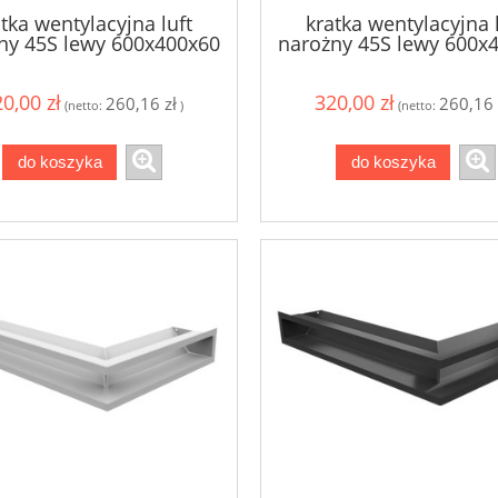
tka wentylacyjna luft
kratka wentylacyjna 
ny 45S lewy 600x400x60
narożny 45S lewy 600x
- kolor grafitowy
- kolor kremowy
0,00 zł
320,00 zł
260,16 zł
260,16 
(netto:
)
(netto:
do koszyka
do koszyka