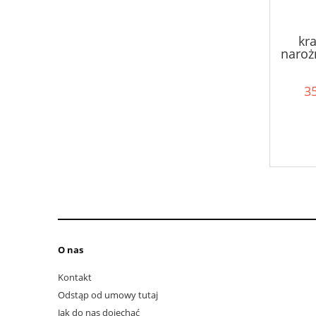
kra
naroż
35
O nas
Kontakt
Odstąp od umowy tutaj
Jak do nas dojechać