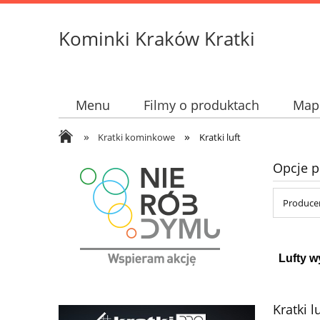
Kominki Kraków Kratki
Menu
Filmy o produktach
Mapk
»
»
Kratki kominkowe
Kratki luft
Opcje p
Produce
Lufty w
Kratki l