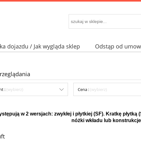
a dojazdu / Jak wygląda sklep
Odstąp od umowy
rzeglądania
nt :
(wybierz)
Cena :
(wybierz)
ystępują w 2 wersjach: zwykłej i płytkiej (SF). Kratkę płytk
nóżki wkładu lub konstrukcj
uft