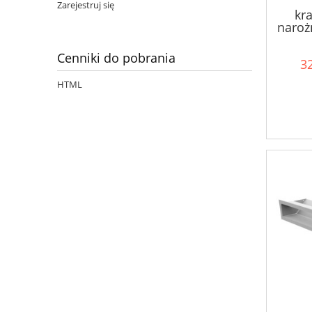
Zarejestruj się
kra
naroż
Cenniki do pobrania
32
HTML