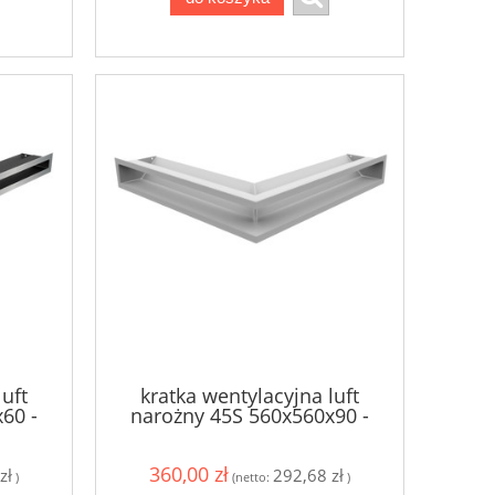
luft
kratka wentylacyjna luft
60 -
narożny 45S 560x560x90 -
kolor biały
360,00 zł
zł
292,68 zł
)
(netto:
)