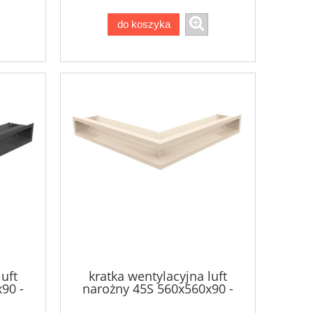
do koszyka
luft
kratka wentylacyjna luft
90 -
narożny 45S 560x560x90 -
kolor kremowy