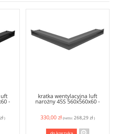
luft
kratka wentylacyjna luft
60 -
narożny 45S 560x560x60 -
kolor grafitowy
330,00 zł
zł
268,29 zł
)
(netto:
)
do koszyka