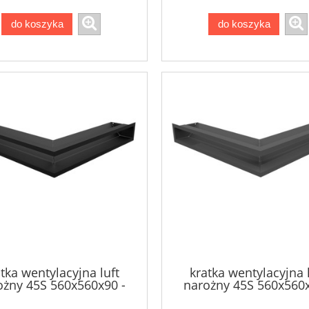
do koszyka
do koszyka
tka wentylacyjna luft
kratka wentylacyjna 
ożny 45S 560x560x90 -
narożny 45S 560x560x
kolor czarny
kolor grafitowy