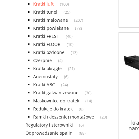
Kratki luft
(100)
Kratki tunel
(25)
Kratki malowane
(207)
Kratki powlekane
(78)
Kratki FRESH
(40)
Kratki FLOOR
(10)
Kratki ozdobne
(13)
Czerpnie
(4)
Kratki okrągłe
(21)
Anemostaty
(6)
Kratki ABC
(24)
Kratki galwanizowane
(30)
Maskownice do kratek
(14)
Redukcje do kratek
(8)
Ramki (kieszenie) montażowe
(20)
kra
Regulatory i sterowniki
(6)
nar
Odprowadzanie spalin
(88)