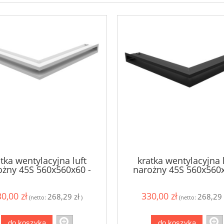
tka wentylacyjna luft
kratka wentylacyjna 
ożny 45S 560x560x60 -
narożny 45S 560x560x
kolor biały
kolor czarny
0,00 zł
330,00 zł
268,29 zł
268,29 
(netto:
)
(netto:
do koszyka
do koszyka